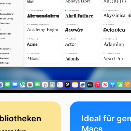
ibliotheken
Ideal für g
Macs