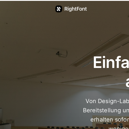
Bildung
Preise
Updates
Einf
Support
Deutsch
Von Design-Lab
Bereitstellung u
erhalten sofo
weniger