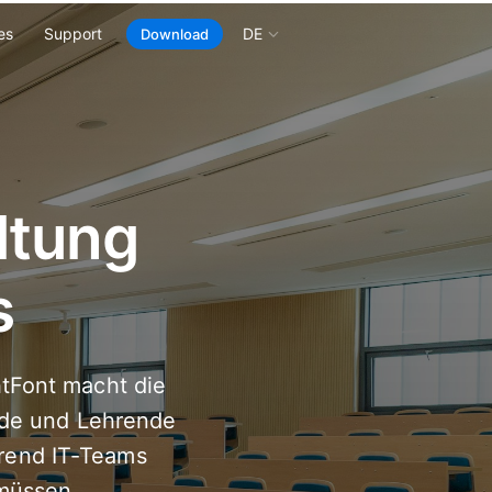
es
Support
DE
Download
ltung
s
tFont macht die
ende und Lehrende
hrend IT-Teams
 müssen.