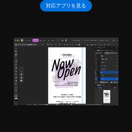
ア
対応アプリを見る
ク
テ
ィ
ベ
ー
ト
に
対
応
し
て
い
る
ア
プ