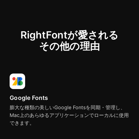
リ
RightFontが愛される
その他の理由
ワ
ン
Adobe Photoshop
Adobe Illustrator
ク
CS6 - CC 2026
CS6 - CC 2026
リ
ッ
ク
Google Fonts
で
膨大な種類の美しいGoogle Fontsを同期・管理し、
の
Adobe InDesign
Adobe InCopy
Mac上のあらゆるアプリケーションでローカルに使用
フ
CS6 - CC 2026
CS6 - CC 2026
できます。
ォ
ン