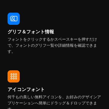
Adobe Photoshop
Adobe Illustrator
QuarkXPress
Affinity Designer
グリフ＆フォント情報
Quark 10 - Quark 2026
フォントをクリックするかスペースキーを押すだけ
で、フォントのグリフ一覧や詳細情報を確認できま
す。
Adobe InDesign
Adobe InCopy
Affinity Photo
Affinity Publisher
Adobe After Effects
アイコンフォント
Adobe Animate
何千もの美しい無料アイコンを、お好みのデザインア
OmniGraffle
Pages
プリケーションへ簡単にドラッグ＆ドロップできま
す。