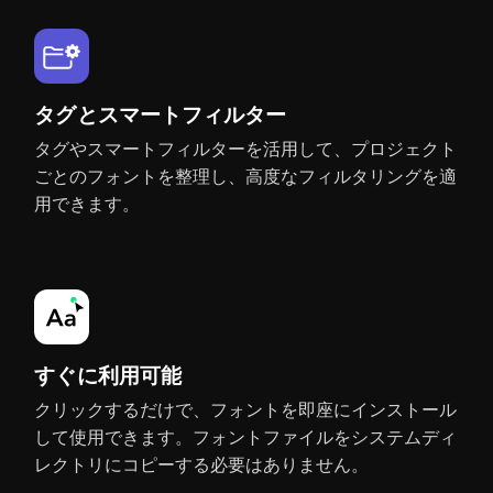
ト
変
更
Adobe After Effects
Adobe XD
に
CS6 - CC 2026
タグとスマートフィルター
対
タグやスマートフィルターを活用して、プロジェクト
応
ごとのフォントを整理し、高度なフィルタリングを適
し
用できます。
て
い
Adobe Animate
Affinity
る
CC - CC 2023
3.0
ア
プ
すぐに利用可能
リ
クリックするだけで、フォントを即座にインストール
して使用できます。フォントファイルをシステムディ
Figma
Sketch
レクトリにコピーする必要はありません。